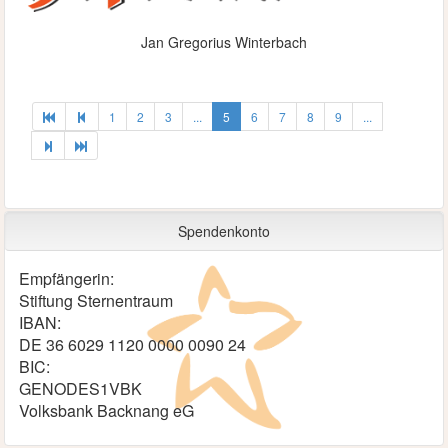
Jan Gregorius Winterbach
1
2
3
...
5
6
7
8
9
...
Spendenkonto
Empfängerin:
Stiftung Sternentraum
IBAN:
DE 36 6029 1120 0000 0090 24
BIC:
GENODES1VBK
Volksbank Backnang eG