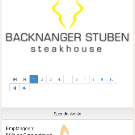
1
2
3
4
...
6
7
8
9
10
Spendenkonto
Empfängerin:
Stiftung Sternentraum