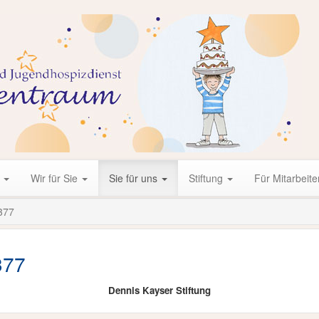
r
Wir für Sie
Sie für uns
Stiftung
Für Mitarbeite
377
377
Dennis Kayser Stiftung