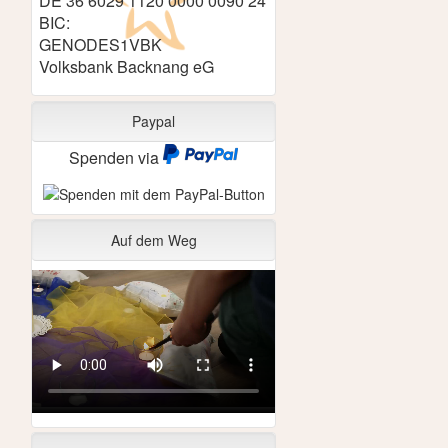
DE 36 6029 1120 0000 0090 24
BIC:
GENODES1VBK
Volksbank Backnang eG
Paypal
Spenden via
Auf dem Weg