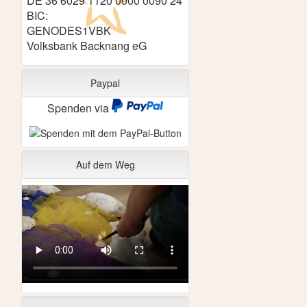
DE 36 6029 1120 0000 0090 24
BIC:
GENODES1VBK
Volksbank Backnang eG
Paypal
Spenden via
Auf dem Weg