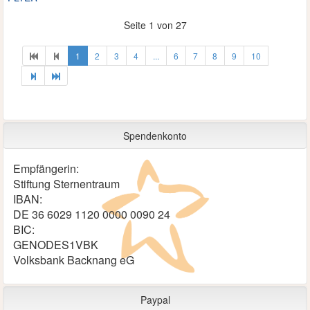
Seite 1 von 27
1
2
3
4
...
6
7
8
9
10
Spendenkonto
Empfängerin:
Stiftung Sternentraum
IBAN:
DE 36 6029 1120 0000 0090 24
BIC:
GENODES1VBK
Volksbank Backnang eG
Paypal